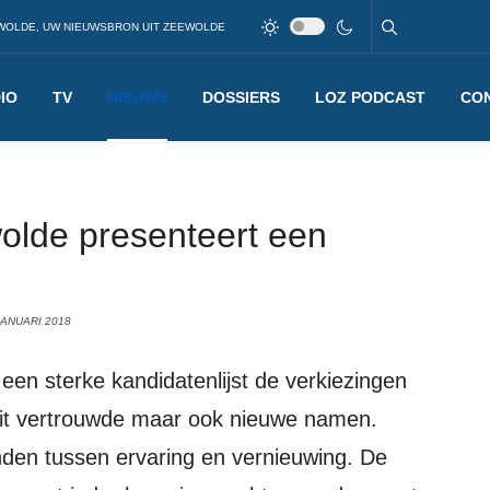
WOLDE, UW NIEUWSBRON UIT ZEEWOLDE
IO
TV
NIEUWS
DOSSIERS
LOZ PODCAST
CO
lde presenteert een
JANUARI 2018
 uit vertrouwde maar ook nieuwe namen.
den tussen ervaring en vernieuwing. De