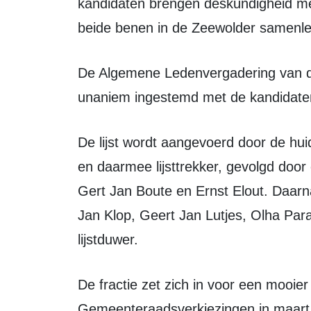
kandidaten brengen deskundigheid me
beide benen in de Zeewolder samenle
De Algemene Ledenvergadering van de PvdA/GroenLinks Zeewolde heeft
unaniem ingestemd met de kandidatenl
De lijst wordt aangevoerd door de huidige fractievoorzitter Yvonne van Bruggen
en daarmee lijsttrekker, gevolgd doo
Gert Jan Boute en Ernst Elout. Daar
Jan Klop, Geert Jan Lutjes, Olha Par
lijstduwer.
De fractie zet zich in voor een mooier en sterker Zeewolde en ziet de
Gemeenteraadsverkiezingen in maart