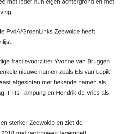
e met ieder hun eigen achtergrond en met
ving.
ijst.
r enkele nieuwe namen zoals Els van Lopik,
naast afgesloten met bekende namen als
ag, Frits Tampung en Hendrik de Vries als
 2018 met vertrouwen tegemoet!