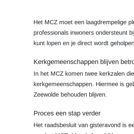
Het MCZ moet een laagdrempelige plek worden waar een lokaal team van
professionals inwoners ondersteunt bij
kunt lopen en je direct wordt geholpen
Kerkgemeenschappen blijven betr
In het MCZ komen twee kerkzalen die langjarig worden verhuurd aan de
kerkgemeenschappen. Hiermee is gebor
Zeewolde behouden blijven.
Proces een stap verder
Het raadsbesluit van gisteravond is een belangrijke mijlpaal in de ontwikkeling