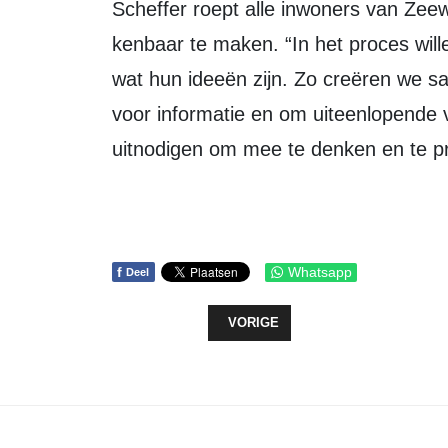
Scheffer roept alle inwoners van Ze
kenbaar te maken. “In het proces wil
wat hun ideeën zijn. Zo creëren we 
voor informatie en om uiteenlopende 
uitnodigen om mee te denken en te pr
f
Whatsapp
Deel
VORIG ARTIKEL: ALTIJD IETS T
VORIGE