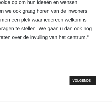
ewolde op om hun ideeën en wensen
len we ook graag horen van de inwoners
samen een plek waar iedereen welkom is
vragen te stellen. We gaan u dan ook nog
aten over de invulling van het centrum.”
E DOEN VOOR WETHOUDER HELMUT HERMANS
VOLGENDE ARTIKEL: 
VOLGENDE