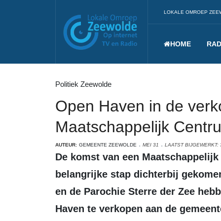
LOKALE OMROEP ZEE
HOME
RAD
Politiek Zeewolde
Open Haven in de verk
Maatschappelijk Centr
AUTEUR:
GEMEENTE ZEEWOLDE
MEI 31
LAATST BIJGEWERKT: 
De komst van een Maatschappelijk Centrum Zeewolde (MCZ) is een
belangrijke stap dichterbij gekom
en de Parochie Sterre der Zee he
Haven te verkopen aan de gemeente