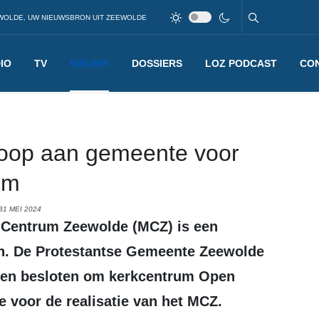
WOLDE, UW NIEUWSBRON UIT ZEEWOLDE
IO
TV
NIEUWS
DOSSIERS
LOZ PODCAST
CO
oop aan gemeente voor
um
31 MEI 2024
en. De Protestantse Gemeente Zeewolde
bben besloten om kerkcentrum Open
 voor de realisatie van het MCZ.