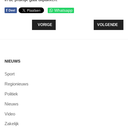
f
Whatsapp
Deel
VORIG ARTIKEL: STAATSBOSBEHEER WIL BEZO
VOLGENDE ARTI
VORIGE
VOLGENDE
NIEUWS
Sport
Regionieuws
Politiek
Nieuws
Video
Zakelijk