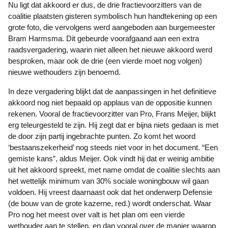
Nu ligt dat akkoord er dus, de drie fractievoorzitters van de
coalitie plaatsten gisteren symbolisch hun handtekening op een
grote foto, die vervolgens werd aangeboden aan burgemeester
Bram Harmsma. Dit gebeurde voorafgaand aan een extra
raadsvergadering, waarin niet alleen het nieuwe akkoord werd
besproken, maar ook de drie (een vierde moet nog volgen)
nieuwe wethouders zijn benoemd.
In deze vergadering blijkt dat de aanpassingen in het definitieve
akkoord nog niet bepaald op applaus van de oppositie kunnen
rekenen. Vooral de fractievoorzitter van Pro, Frans Meijer, blijkt
erg teleurgesteld te zijn. Hij zegt dat er bijna niets gedaan is met
de door zijn partij ingebrachte punten. Zo komt het woord
‘bestaanszekerheid’ nog steeds niet voor in het document. “Een
gemiste kans”, aldus Meijer. Ook vindt hij dat er weinig ambitie
uit het akkoord spreekt, met name omdat de coalitie slechts aan
het wettelijk minimum van 30% sociale woningbouw wil gaan
voldoen. Hij vreest daarnaast ook dat het onderwerp Defensie
(de bouw van de grote kazerne, red.) wordt onderschat. Waar
Pro nog het meest over valt is het plan om een vierde
wethouder aan te stellen, en dan vooral over de manier waarop