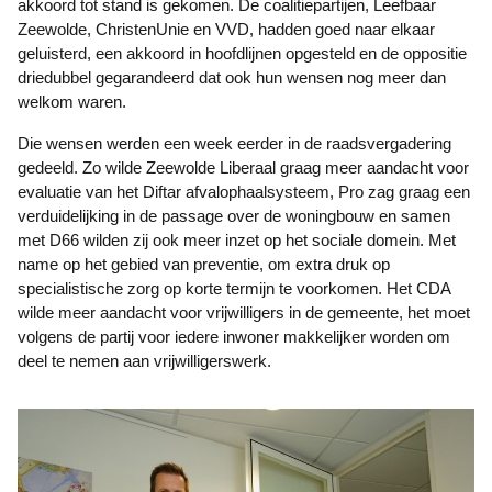
akkoord tot stand is gekomen. De coalitiepartijen, Leefbaar
Zeewolde, ChristenUnie en VVD, hadden goed naar elkaar
geluisterd, een akkoord in hoofdlijnen opgesteld en de oppositie
driedubbel gegarandeerd dat ook hun wensen nog meer dan
welkom waren.
Die wensen werden een week eerder in de raadsvergadering
gedeeld. Zo wilde Zeewolde Liberaal graag meer aandacht voor
evaluatie van het Diftar afvalophaalsysteem, Pro zag graag een
verduidelijking in de passage over de woningbouw en samen
met D66 wilden zij ook meer inzet op het sociale domein. Met
name op het gebied van preventie, om extra druk op
specialistische zorg op korte termijn te voorkomen. Het CDA
wilde meer aandacht voor vrijwilligers in de gemeente, het moet
volgens de partij voor iedere inwoner makkelijker worden om
deel te nemen aan vrijwilligerswerk.