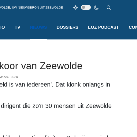
WOLDE, UW NIEUWSBRON UIT ZEEWOLDE
IO
TV
NIEUWS
DOSSIERS
LOZ PODCAST
CO
dkoor van Zeewolde
MAART 2020
ld is van iedereen’. Dat klonk onlangs in
 dirigent die zo’n 30 mensen uit Zeewolde