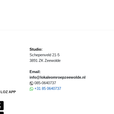
BENDE VAN HET BABBELPLEIN, 3 APRIL IN THE LUX
Studio:
Schepenveld 21-5
3891 ZK Zeewolde
Email:
info@lokaleomroepzeewolde.nl
085-0640737
+31 85 0640737
LOZ APP