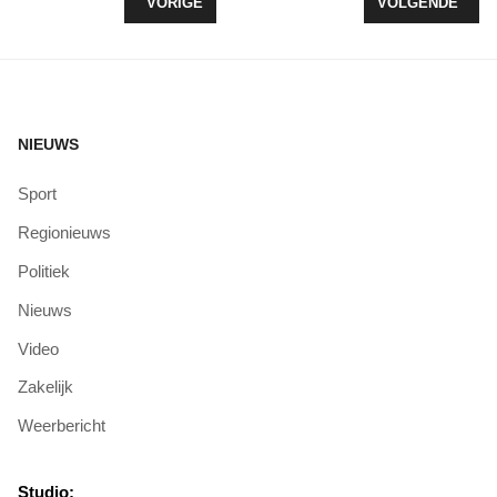
VORIG ARTIKEL: OOK LOKAAL BOERENPROTEST
VOLGENDE ARTI
VORIGE
VOLGENDE
NIEUWS
Sport
Regionieuws
Politiek
Nieuws
Video
Zakelijk
Weerbericht
Studio: