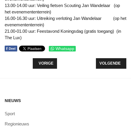
13.00-14.00 uur: Veiling fietsen Scouting Jan Wandelaar (op
het evenemententerrein)
16.00-16.30 uur: Uitreiking verloting Jan Wandelaar (op het
evenemententerrein)
21.00-01.00 uur: Feestavond Koningsdag (gratis toegang) (in
The Lux)
f
Whatsapp
Deel
VORIG ARTIKEL: LTO: VRAAGTEKENS BIJ WATERK
VOLGENDE ARTI
VORIGE
VOLGENDE
NIEUWS
Sport
Regionieuws