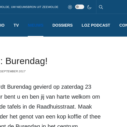
WOLDE, UW NIEUWSBRON UIT ZEEWOLDE
IO
TV
NIEUWS
DOSSIERS
LOZ PODCAST
CO
: Burendag!
 SEPTEMBER 2017
 bent u en ben jij van harte welkom om
de tafels in de Raadhuisstraat. Maak
er het genot van een kop koffie of thee
ent de Burendag in het centrum.