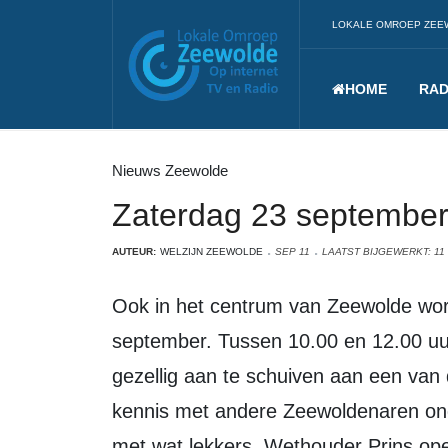
LOKALE OMROEP ZEE
HOME
RAD
Nieuws Zeewolde
Zaterdag 23 september
AUTEUR:
WELZIJN ZEEWOLDE
SEP 11
LAATST BIJGEWERKT: 11
Ook in het centrum van Zeewolde wordt Burendag gevierd op zaterdag 23
september. Tussen 10.00 en 12.00 uur
gezellig aan te schuiven aan een van 
kennis met andere Zeewoldenaren ond
met wat lekkers. Wethouder Prins op