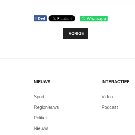
f
Whatsapp
Deel
VORIG ARTIKEL: MUZIEKCAFÉ STA
VORIGE
NIEUWS
INTERACTIEF
Sport
Video
Regionieuws
Podcast
Politiek
Nieuws