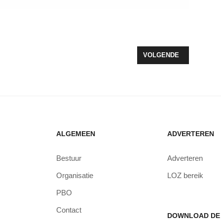
RT HAAR DERDE SEIZOEN
VOLGENDE ARTIKEL: AR
VOLGENDE
ALGEMEEN
ADVERTEREN
Bestuur
Adverteren
Organisatie
LOZ bereik
PBO
Contact
DOWNLOAD DE 