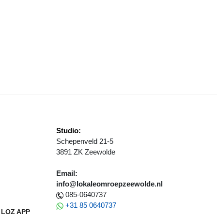
TIKEL 36 VRAGEN OVER JEUGD OVERLAST EN POLITIE OPVOLGING
Studio:
Schepenveld 21-5
3891 ZK Zeewolde
Email:
info@lokaleomroepzeewolde.nl
085-0640737
+31 85 0640737
LOZ APP