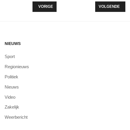
VORIG ARTIKEL: 13 DECEMBER TREKT DE LICH
VOLGENDE ARTI
VORIGE
VOLGENDE
NIEUWS
Sport
Regionieuws
Politiek
Nieuws
Video
Zakelijk
Weerbericht