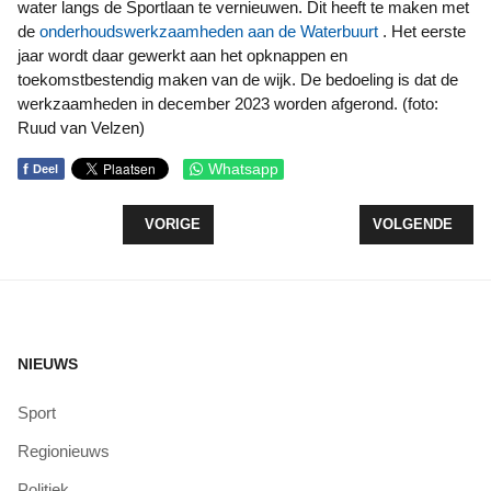
water langs de Sportlaan te vernieuwen.
Dit heeft te maken met
de
onderhoudswerkzaamheden aan de Waterbuurt
.
Het eerste
jaar wordt daar gewerkt aan het opknappen en
toekomstbestendig maken van de wijk.
De bedoeling is dat de
werkzaamheden in december 2023 worden afgerond. (foto:
Ruud van Velzen)
f
Whatsapp
Deel
VORIG ARTIKEL: PIETEN ON TOUR BLIKT TEVRE
VOLGENDE ARTIK
VORIGE
VOLGENDE
NIEUWS
Sport
Regionieuws
Politiek