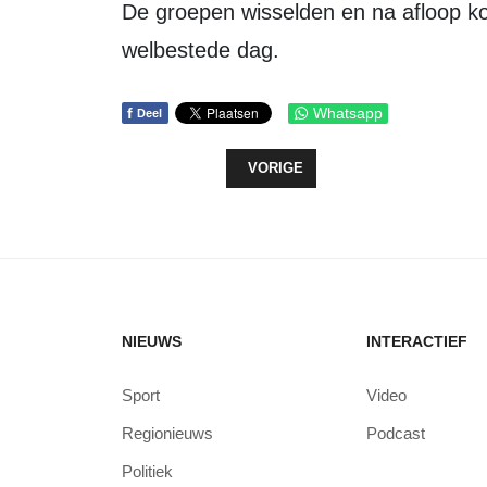
De groepen wisselden en na afloop konden de deelnemers terugkijken op een
welbestede dag.
f
Whatsapp
Deel
VORIG ARTIKEL: SAMENSPEELOR
VORIGE
NIEUWS
INTERACTIEF
Sport
Video
Regionieuws
Podcast
Politiek