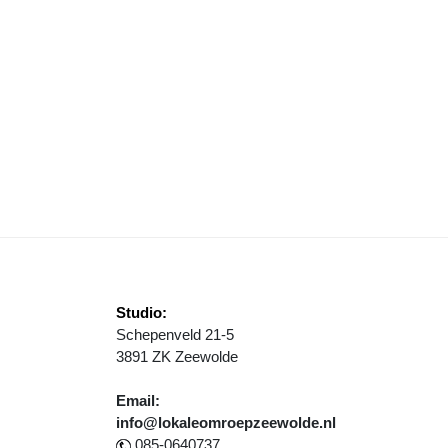
LEVOLAND ERFGOED, EEN WEBSITE VAN VEEL HISTORISCHE WAARD
Studio:
Schepenveld 21-5
3891 ZK Zeewolde
Email:
info@lokaleomroepzeewolde.nl
085-0640737