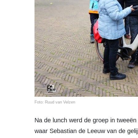
Foto: Ruud van Velzen
Na de lunch werd de groep in tweeën gesplitst. De ene groep ging naar buiten
waar Sebastian de Leeuw van de gelij