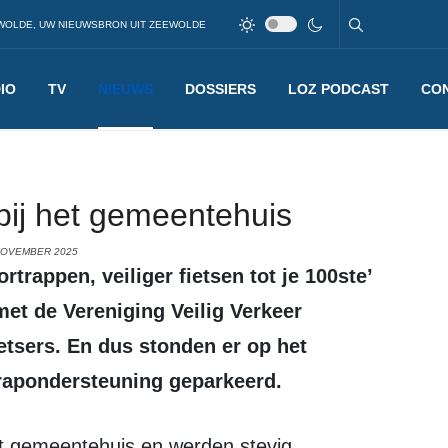
WOLDE, UW NIEUWSBRON UIT ZEEWOLDE
IO
TV
NIEUWS
DOSSIERS
LOZ PODCAST
CO
 bij het gemeentehuis
NOVEMBER 2025
t de Vereniging Veilig Verkeer
etsers. En dus stonden er op het
trapondersteuning geparkeerd.