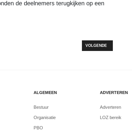
KEST ZEEWOLDE STAAT VOOR EERSTE OPTREDEN
VOLGENDE ARTIKEL: F
VOLGENDE
ALGEMEEN
ADVERTEREN
Bestuur
Adverteren
Organisatie
LOZ bereik
PBO