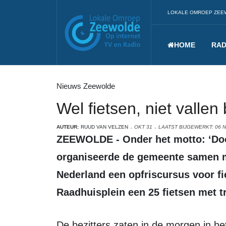
LOKALE OMROEP ZEE
HOME
RAD
Nieuws Zeewolde
Wel fietsen, niet vallen
AUTEUR:
RUUD VAN VELZEN
OKT 31
LAATST BIJGEWERKT: 06 
ZEEWOLDE - Onder het motto: ‘Doortrappen, veiliger fietsen tot je 100ste’
organiseerde de gemeente samen me
Nederland een opfriscursus voor fi
Raadhuisplein een 25 fietsen met 
De bezitters zaten in de morgen in het gemeentehuis en werden stevig