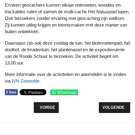
Ervaren geocachers kunnen elkaar ontmoeten, woodies en
trackables ruilen of samen de multi-cache
Het Natuurpad
lopen.
Ook bezoekers zonder ervaring met geocaching zijn welkom.
Zij kunnen uitleg krijgen en kennismaken met deze manier van
buiten ontdekken.
Daarnaast zijn ook deze zondag de tuin, het blotevoetenpad, het
doolhof, de kruidentuin, het plantenasiel en de expositieruimte
van de Roode Schuur te bezoeken. De activiteit begint om
13.00 uur.
Meer informatie over de activiteiten en aanmelden is te vinden
via
IVN Zeewolde.
f
Whatsapp
Deel
VORIG ARTIKEL: OPEN HUIS BIJ VPTZ ZEEWOLD
VOLGENDE ARTI
VORIGE
VOLGENDE