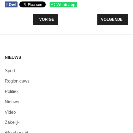
f
Whatsapp
Deel
VORIG ARTIKEL: HIDDE EN KOEN KRIJGEN OPKIK
VOLGENDE ARTIK
VORIGE
VOLGENDE
NIEUWS
Sport
Regionieuws
Politiek
Nieuws
Video
Zakelijk
Weerbericht