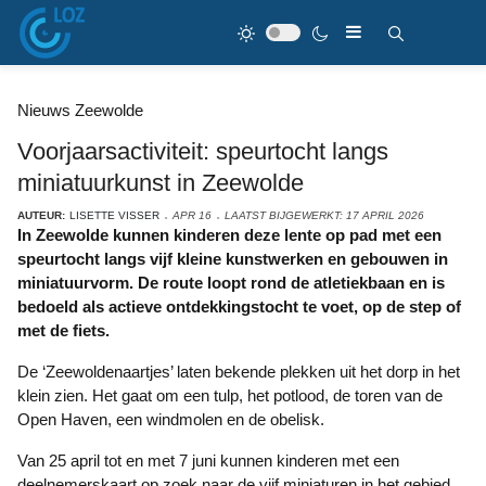
Nieuws Zeewolde
Voorjaarsactiviteit: speurtocht langs
miniatuurkunst in Zeewolde
AUTEUR:
LISETTE VISSER
APR 16
LAATST BIJGEWERKT: 17 APRIL 2026
In Zeewolde kunnen kinderen deze lente op pad met een
speurtocht langs vijf kleine kunstwerken en gebouwen in
miniatuurvorm. De route loopt rond de atletiekbaan en is
bedoeld als actieve ontdekkingstocht te voet, op de step of
met de fiets.
De ‘Zeewoldenaartjes’ laten bekende plekken uit het dorp in het
klein zien. Het gaat om een tulp, het potlood, de toren van de
Open Haven, een windmolen en de obelisk.
Van 25 april tot en met 7 juni kunnen kinderen met een
deelnemerskaart op zoek naar de vijf miniaturen in het gebied