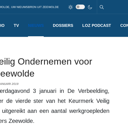
WOLDE, UW NIEUWSBRON UIT ZEEWOLDE
IO
TV
NIEUWS
DOSSIERS
LOZ PODCAST
CO
Veilig Ondernemen voor
Zeewolde
JANUARI 2019
r de vierde ster van het Keurmerk Veilig
itgereikt aan een aantal werkgroepleden
ers Zeewolde.