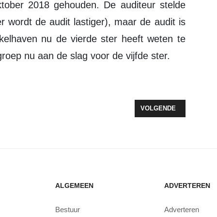
er wordt de audit lastiger), maar de audit is
elhaven nu de vierde ster heeft weten te
roep nu aan de slag voor de vijfde ster.
KS VERHUIST NAAR KERKSTRAAT
VOLGENDE ARTIKEL: AC
VOLGENDE
ALGEMEEN
ADVERTEREN
Bestuur
Adverteren