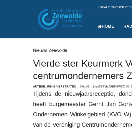
LOKALE OMROEP ZEE
HOME
RAD
Nieuws Zeewolde
Vierde ster Keurmerk 
centrumondernemers 
AUTEUR:
RENE VERSTRATEN
JAN 03
LAATST BIJGEWERKT: 06 
Tijdens de nieuwjaarsreceptie, donderdagavond 3 januari in De Verbeelding,
heeft burgemeester Gerrit Jan Gorte
Ondernemen Winkelgebied (KVO-W) u
van de Vereniging Centrumondernem