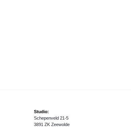
TIE STRAAT SCHOON, ONTVANG JE LOON!
Studio:
Schepenveld 21-5
3891 ZK Zeewolde