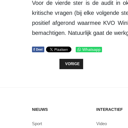
Voor de vierde ster is de audit in oktober 2018 gehouden. De auditeur stelde
kritische vragen (bij elke volgende st
positief afgerond waarmee KVO Wink
bemachtigen. Natuurlijk gaat de werkg
f
Whatsapp
Deel
VORIG ARTIKEL: DE LEEUW SNAC
VORIGE
NIEUWS
INTERACTIEF
Sport
Video