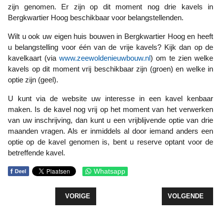
zijn genomen. Er zijn op dit moment nog drie kavels in
Bergkwartier Hoog beschikbaar voor belangstellenden.
Wilt u ook uw eigen huis bouwen in Bergkwartier Hoog en heeft
u belangstelling voor één van de vrije kavels? Kijk dan op de
kavelkaart (via
www.zeewoldenieuwbouw.nl
) om te zien welke
kavels op dit moment vrij beschikbaar zijn (groen) en welke in
optie zijn (geel).
U kunt via de website uw interesse in een kavel kenbaar
maken. Is de kavel nog vrij op het moment van het verwerken
van uw inschrijving, dan kunt u een vrijblijvende optie van drie
maanden vragen. Als er inmiddels al door iemand anders een
optie op de kavel genomen is, bent u reserve optant voor de
betreffende kavel.
f
Whatsapp
Deel
VORIG ARTIKEL: WOONWENSENONDERZOEK VER
VOLGENDE ARTIK
VORIGE
VOLGENDE