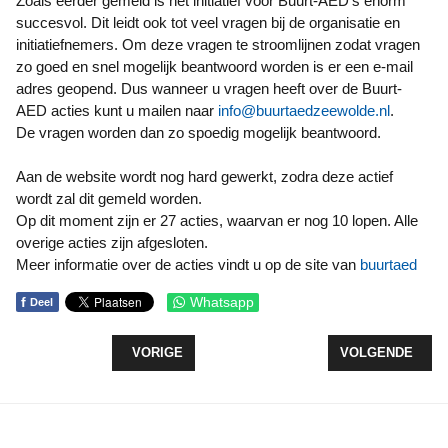
Zoals eerder gemeld is het initiatief voor Buurt-AED's enorm
succesvol. Dit leidt ook tot veel vragen bij de organisatie en
initiatiefnemers. Om deze vragen te stroomlijnen zodat vragen
zo goed en snel mogelijk beantwoord worden is er een e-mail
adres geopend. Dus wanneer u vragen heeft over de Buurt-
AED acties kunt u mailen naar
info@buurtaedzeewolde.nl
.
De vragen worden dan zo spoedig mogelijk beantwoord.
Aan de website wordt nog hard gewerkt, zodra deze actief
wordt zal dit gemeld worden.
Op dit moment zijn er 27 acties, waarvan er nog 10 lopen. Alle
overige acties zijn afgesloten.
Meer informatie over de acties vindt u op de site van
buurtaed
f
Whatsapp
Deel
VORIG ARTIKEL: EXTRA GELD VOOR JEUGDHULP
VOLGENDE ARTI
VORIGE
VOLGENDE