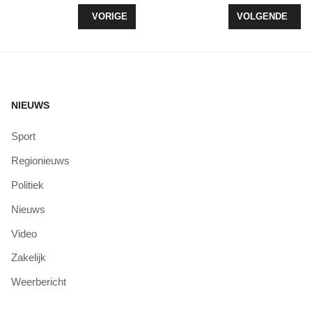
VORIG ARTIKEL: TRAINING EHBO IN FLEVOMEER
VOLGENDE ARTI
VORIGE
VOLGENDE
NIEUWS
Sport
Regionieuws
Politiek
Nieuws
Video
Zakelijk
Weerbericht