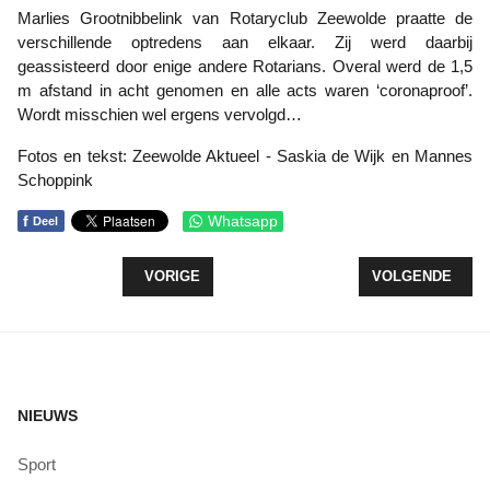
Marlies Grootnibbelink van Rotaryclub Zeewolde praatte de
verschillende optredens aan elkaar. Zij werd daarbij
geassisteerd door enige andere Rotarians. Overal werd de 1,5
m afstand in acht genomen en alle acts waren ‘coronaproof’.
Wordt misschien wel ergens vervolgd…
Fotos en tekst: Zeewolde Aktueel - Saskia de Wijk en Mannes
Schoppink
f
Whatsapp
Deel
VORIG ARTIKEL: ACTORS CHALLENGE MET BREE
VOLGENDE ARTI
VORIGE
VOLGENDE
NIEUWS
Sport