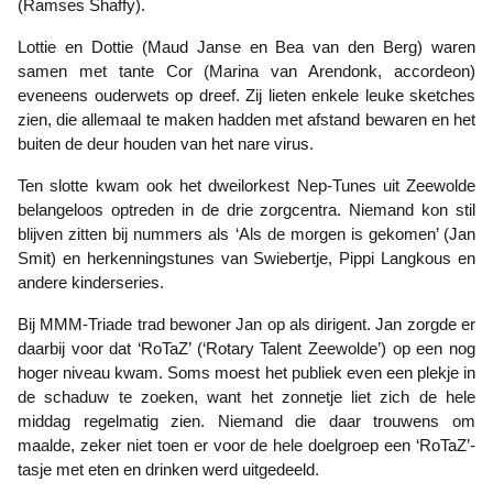
(Ramses Shaffy).
Lottie en Dottie (Maud Janse en Bea van den Berg) waren
samen met tante Cor (Marina van Arendonk, accordeon)
eveneens ouderwets op dreef. Zij lieten enkele leuke sketches
zien, die allemaal te maken hadden met afstand bewaren en het
buiten de deur houden van het nare virus.
Ten slotte kwam ook het dweilorkest Nep-Tunes uit Zeewolde
belangeloos optreden in de drie zorgcentra. Niemand kon stil
blijven zitten bij nummers als ‘Als de morgen is gekomen’ (Jan
Smit) en herkenningstunes van Swiebertje, Pippi Langkous en
andere kinderseries.
Bij MMM-Triade trad bewoner Jan op als dirigent. Jan zorgde er
daarbij voor dat ‘RoTaZ’ (‘Rotary Talent Zeewolde’) op een nog
hoger niveau kwam. Soms moest het publiek even een plekje in
de schaduw te zoeken, want het zonnetje liet zich de hele
middag regelmatig zien. Niemand die daar trouwens om
maalde, zeker niet toen er voor de hele doelgroep een ‘RoTaZ’-
tasje met eten en drinken werd uitgedeeld.