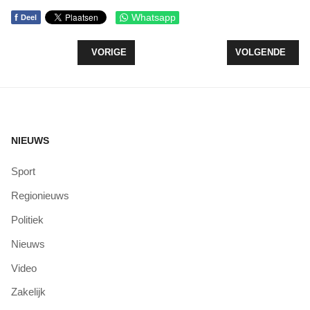
f
Whatsapp
Deel
VORIG ARTIKEL: GEWIJZIGDE PARKEERREGELS B
VOLGENDE ARTI
VORIGE
VOLGENDE
NIEUWS
Sport
Regionieuws
Politiek
Nieuws
Video
Zakelijk