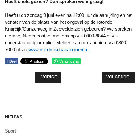
Heeft u iets gezien? Dan spreken we u graag!
Heeft u op zondag 9 juni even na 12:00 uur de aanrijding en het
verlaten van de plaats van het ongeval op de rotonde
Knardijk/Ganzenweg in Zeewolde zien gebeuren? We spreken
u graag! Neem contact met ons op via 0900-8844 of via
onderstaand tipformulier. Melden kan ook anoniem via 0800-
7000 of via
www.meldmisdaadanoniem.nl
.
f
Whatsapp
Deel
VORIG ARTIKEL: VRIJDAG 14 JUNI INFOAVOND
VOLGENDE ARTI
VORIGE
VOLGENDE
NIEUWS
Sport