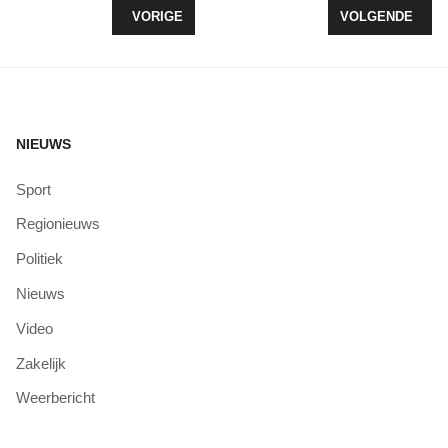
VORIG ARTIKEL: KIJK "IEDEREEN IS VAN DE WE
VOLGENDE ARTI
VORIGE
VOLGENDE
NIEUWS
Sport
Regionieuws
Politiek
Nieuws
Video
Zakelijk
Weerbericht