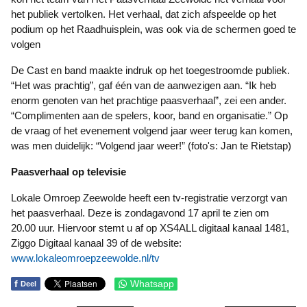
het publiek vertolken. Het verhaal, dat zich afspeelde op het
podium op het Raadhuisplein, was ook via de schermen goed te
volgen
De Cast en band maakte indruk op het toegestroomde publiek.
“Het was prachtig”, gaf één van de aanwezigen aan. “Ik heb
enorm genoten van het prachtige paasverhaal”, zei een ander.
“Complimenten aan de spelers, koor, band en organisatie.” Op
de vraag of het evenement volgend jaar weer terug kan komen,
was men duidelijk: “Volgend jaar weer!” (foto's: Jan te Rietstap)
Paasverhaal op televisie
Lokale Omroep Zeewolde heeft een tv-registratie verzorgt van
het paasverhaal. Deze is zondagavond 17 april te zien om
20.00 uur. Hiervoor stemt u af op XS4ALL digitaal kanaal 1481,
Ziggo Digitaal kanaal 39 of de website:
www.lokaleomroepzeewolde.nl/tv
f
Whatsapp
Deel