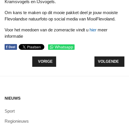
Kramsvogels en IJsvogels.
Om kans te maken op dit mooie pakket deel je jouw mooiste
Flevolandse natuurfoto op social media van MooiFlevoland.
Voor het meedoen van de zomeractie vindt u
hier
meer
informatie
f
Whatsapp
Deel
VORIG ARTIKEL: LOOPGROEP2000 LUIDT VAKANTI
VOLGENDE ARTI
VORIGE
VOLGENDE
NIEUWS
Sport
Regionieuws