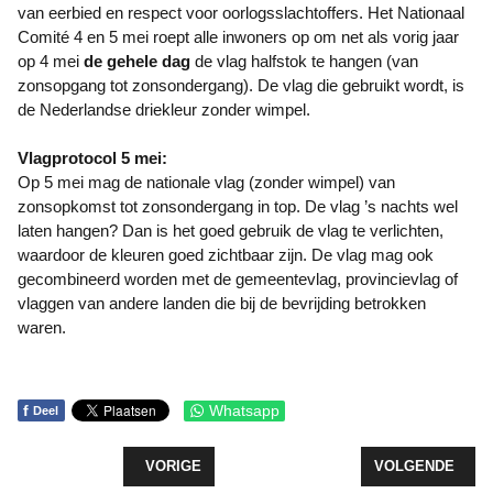
van eerbied en respect voor oorlogsslachtoffers. Het Nationaal
Comité 4 en 5 mei roept alle inwoners op om net als vorig jaar
op 4 mei
de gehele dag
de vlag halfstok te hangen (van
zonsopgang tot zonsondergang). De vlag die gebruikt wordt, is
de Nederlandse driekleur zonder wimpel.
Vlagprotocol 5 mei:
Op 5 mei mag de nationale vlag (zonder wimpel) van
zonsopkomst tot zonsondergang in top. De vlag ’s nachts wel
laten hangen? Dan is het goed gebruik de vlag te verlichten,
waardoor de kleuren goed zichtbaar zijn. De vlag mag ook
gecombineerd worden met de gemeentevlag, provincievlag of
vlaggen van andere landen die bij de bevrijding betrokken
waren.
f
Whatsapp
Deel
VORIG ARTIKEL: FOTOSHOOT WINNAARS PAASRE
VOLGENDE ARTI
VORIGE
VOLGENDE