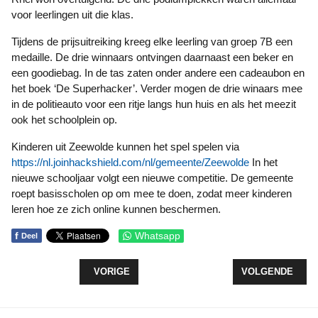
voor leerlingen uit die klas.
Tijdens de prijsuitreiking kreeg elke leerling van groep 7B een
medaille. De drie winnaars ontvingen daarnaast een beker en
een goodiebag. In de tas zaten onder andere een cadeaubon en
het boek ‘De Superhacker’. Verder mogen de drie winaars mee
in de politieauto voor een ritje langs hun huis en als het meezit
ook het schoolplein op.
Kinderen uit Zeewolde kunnen het spel spelen via
https://nl.joinhackshield.com/nl/gemeente/Zeewolde
In het
nieuwe schooljaar volgt een nieuwe competitie. De gemeente
roept basisscholen op om mee te doen, zodat meer kinderen
leren hoe ze zich online kunnen beschermen.
f
Whatsapp
Deel
VORIG ARTIKEL: MUURSCHILDERING SIERT HAL
VOLGENDE ARTI
VORIGE
VOLGENDE