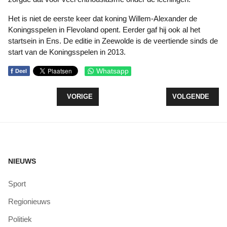
Het is niet de eerste keer dat koning Willem-Alexander de
Koningsspelen in Flevoland opent. Eerder gaf hij ook al het
startsein in Ens. De editie in Zeewolde is de veertiende sinds de
start van de Koningsspelen in 2013.
f
Whatsapp
Deel
VORIG ARTIKEL: "DE VROLIJKHEID" START KUNST
VOLGENDE ARTI
VORIGE
VOLGENDE
NIEUWS
Sport
Regionieuws
Politiek