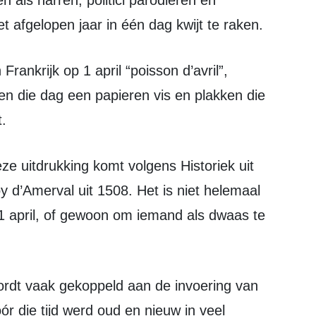
n als narren, politici parodiëren en
t afgelopen jaar in één dag kwijt te raken.
en die dag een papieren vis en plakken die
.
y d’Amerval uit 1508. Het is niet helemaal
r 1 april, of gewoon om iemand als dwaas te
r die tijd werd oud en nieuw in veel