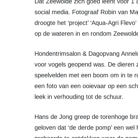
Dat Zeewolde zich goed leent voor 1 aprilgrappen blijkt uit andere berichten op
social media. Fotograaf Robin van Ma
droogte het ‘project’ ‘Aqua-Agri Flevo
op de wateren in en rondom Zeewold
Hondentrimsalon & Dagopvang Anneloes plaatste een bericht dat de dagopvang
voor vogels geopend was. De dieren z
speelvelden met een boom om in te r
een foto van een ooievaar op een sch
leek in verhouding tot de schuur.
Hans de Jong greep de torenhoge brandstofprijzen aan om mensen te laten
geloven dat ‘de derde pomp’ een wel h