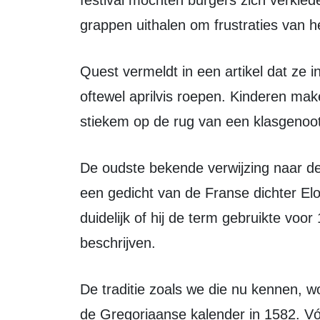
festival mochten burgers zich verklede
grappen uithalen om frustraties van he
Quest vermeldt in een artikel dat ze in Frankrijk op 1 april “poisson d’avril”,
oftewel aprilvis roepen. Kinderen mak
stiekem op de rug van een klasgenoot
De oudste bekende verwijzing naar deze uitdrukking komt volgens Historiek uit
een gedicht van de Franse dichter Elo
duidelijk of hij de term gebruikte voo
beschrijven.
De traditie zoals we die nu kennen, wordt vaak gekoppeld aan de invoering van
de Gregoriaanse kalender in 1582. Vóó