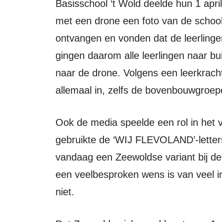
Basisschool ‘t Wold deelde hun 1 aprilgrap: Google Earth zou rond 13.30 uur
met een drone een foto van de schoo
ontvangen en vonden dat de leerling
gingen daarom alle leerlingen naar bu
naar de drone. Volgens een leerkrach
allemaal in, zelfs de bovenbouwgroep
Ook de media speelde een rol in het verspreiden van grappen. Zeewolde Actueel
gebruikte de ‘WIJ FLEVOLAND’-letter
vandaag een Zeewoldse variant bij de 
een veelbesproken wens is van veel i
niet.