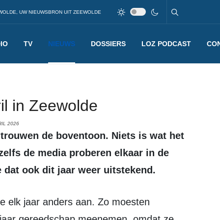
WOLDE, UW NIEUWSBRON UIT ZEEWOLDE
IO
TV
NIEUWS
DOSSIERS
LOZ PODCAST
CO
pril in Zeewolde
IL 2026
 zelfs de media proberen elkaar in de
 dat ook dit jaar weer uitstekend.
it jaar gereedschap meenemen, omdat ze