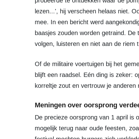
probeerde te ontdekken waar de pomp 
lezen...', hij verscheen helaas niet
mee. In een bericht werd aangekondig
baasjes zouden worden getraind. De 
volgen, luisteren en niet aan de riem 
Of de militaire voertuigen bij het gemeentehuis van Marinke Dekker echt zijn,
blijft een raadsel. Eén ding is zeker: 
korreltje zout en vertrouw je anderen
Meningen over oorsprong verde
De precieze oorsprong van 1 april is onzeker. Volgens NPO Kennis gaat het
mogelijk terug naar oude feesten, zoal