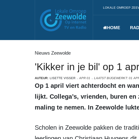
LOKALE OMROEP ZEE
HOME
RAD
Nieuws Zeewolde
'Kikker in je bil' op 1 a
AUTEUR:
LISETTE VISSER
APR 01
LAATST BIJGEWERKT: 01 APR
Op 1 april viert achterdocht en wantrouwen de boventoon. Niets is wat het
lijkt. Collega’s, vrienden, buren en
maling te nemen. In Zeewolde lukte
Scholen in Zeewolde pakken de traditie elk jaar anders aan. Zo moesten
leerlingen van Christiaan Huygens d