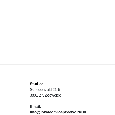
OERENBEDRIJVIGHEID LANGS TULPENROUTE
Studio:
Schepenveld 21-5
3891 ZK Zeewolde
Email:
info@lokaleomroepzeewolde.nl