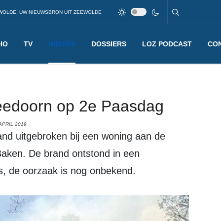
WOLDE, UW NIEUWSBRON UIT ZEEWOLDE
IO
TV
NIEUWS
DOSSIERS
LOZ PODCAST
CO
leedoorn op 2e Paasdag
APRIL 2019
Baken. De brand ontstond in een
s, de oorzaak is nog onbekend.