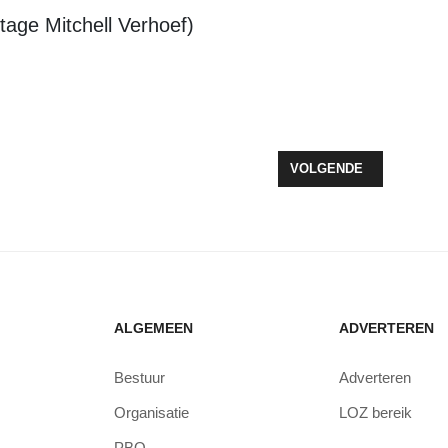
tage Mitchell Verhoef)
ENBAAR VERVOER!
VOLGENDE ARTIKEL: B
VOLGENDE
ALGEMEEN
ADVERTEREN
Bestuur
Adverteren
Organisatie
LOZ bereik
PBO