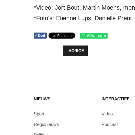
*Video: Jort Bout, Martin Moens, mon
*Foto's: Etienne Lups, Danielle Prent
f
Whatsapp
Deel
VORIG ARTIKEL: ERVAAR HET OP
VORIGE
NIEUWS
INTERACTIEF
Sport
Video
Regionieuws
Podcast
Politiek