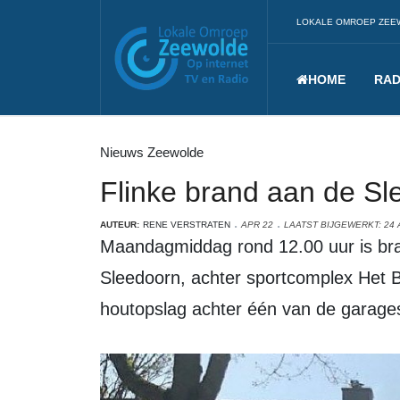
LOKALE OMROEP ZEE
HOME
RAD
Nieuws Zeewolde
Flinke brand aan de S
AUTEUR:
RENE VERSTRATEN
APR 22
LAATST BIJGEWERKT: 24 
Maandagmiddag rond 12.00 uur is brand uitgebroken bij een woning aan de
Sleedoorn, achter sportcomplex Het 
houtopslag achter één van de garage