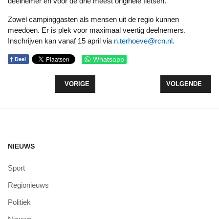
deelnemer en voor de drie meest originele fietsen.
Zowel campinggasten als mensen uit de regio kunnen
meedoen. Er is plek voor maximaal veertig deelnemers.
Inschrijven kan vanaf 15 april via
n.terhoeve@rcn.nl
.
f
Whatsapp
Deel
VORIG ARTIKEL: CURSUS VERHALEN VERTELLEN
VOLGENDE ARTI
VORIGE
VOLGENDE
NIEUWS
Sport
Regionieuws
Politiek