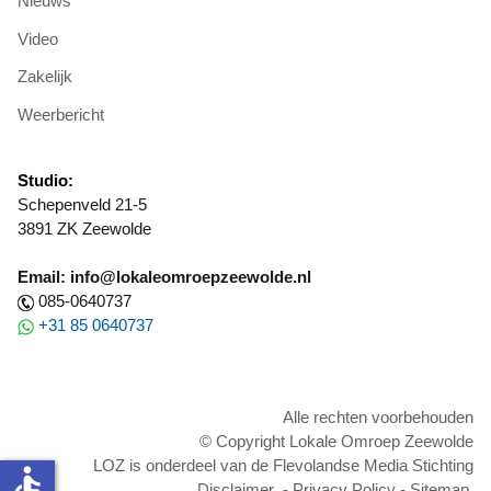
Nieuws
Video
Zakelijk
Weerbericht
Studio:
Schepenveld 21-5
3891 ZK Zeewolde
Email: info@lokaleomroepzeewolde.nl
085-0640737
+31 85 0640737
Alle rechten voorbehouden
© Copyright Lokale Omroep Zeewolde
LOZ is onderdeel van de Flevolandse Media Stichting
accessible
Disclaimer
-
Privacy Policy
-
Sitemap