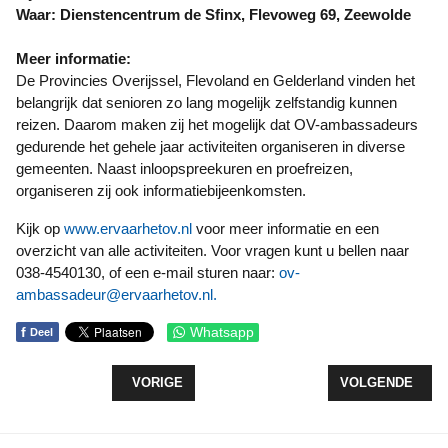
Waar: Dienstencentrum de Sfinx, Flevoweg 69, Zeewolde
Meer informatie:
De Provincies Overijssel, Flevoland en Gelderland vinden het
belangrijk dat senioren zo lang mogelijk zelfstandig kunnen
reizen. Daarom maken zij het mogelijk dat OV-ambassadeurs
gedurende het gehele jaar activiteiten organiseren in diverse
gemeenten. Naast inloopspreekuren en proefreizen,
organiseren zij ook informatiebijeenkomsten.
Kijk op
www.ervaarhetov.nl
voor meer informatie en een
overzicht van alle activiteiten. Voor vragen kunt u bellen naar
038-4540130, of een e-mail sturen naar:
ov-
ambassadeur@ervaarhetov.nl
.
f
Whatsapp
Deel
VORIG ARTIKEL: HAMBURGERFEEST BIJ COLORIET
VOLGENDE ARTI
VORIGE
VOLGENDE