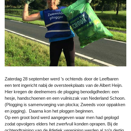
Zaterdag 28 september werd ’s ochtends door de Leefbaren
een tent ingericht nabij de oversteekplaats van de Albert Heijn.
Hier kregen de deelnemers de plogging benodigdheden: een
hesje, handschoenen en een vuilniszak van Nederland Schoon.
(Plogging is samenvoeging van plocka; Zweeds voor oppakken
en jogging). Daarna kon het ploggen beginnen.
Op een groot bord werd aangegeven waar men had geplogd
zodat opvolgers elders het zwerfvuil konden oprapen. Bij de
ochtendtraining van de Atletiek vereniging werden al zo’n dertig