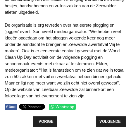
hesjes, handschoenen en vuilniszakken aan de Zeewolder
atleten uitgedeeld.
De organisatie is erg tevreden over het eerste plogging en
‘joggen’ event. Sonneveld medeorganisator: “We hebben veel
ideeën opgedaan om het ploggen volgende keer nog meer
onder de aandacht te brengen en Zeewolde Zwerfafval Vrij te
maken”. Ook is er een eerste contact geweest met de World
Clean Up Day activiteit om de volgende plogging en
schoonmaak events met elkaar af te stemmen. Ekker,
medeorganisator: “Het is fantastisch om te zien dat we in totaal
zo’n 50 zakken met vuil en zwerfafval hebben binnen gehaald.
Maar er ligt nog meer want we zijn echt niet overal geweest”.
Op de website van Leefbaar Zeewolde zal binnenkort een
fotocollage van het evenement te zien zijn.
f
Whatsapp
Deel
VORIG ARTIKEL: LOZ PROGRAMMA 'ZEEWOLDE K
VOLGENDE ARTI
VORIGE
VOLGENDE