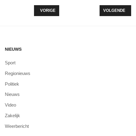
VORIG ARTIKEL: PANTA RHEI HEEFT MEEST 'MED
VOLGENDE ARTI
VORIGE
VOLGENDE
NIEUWS
Sport
Regionieuws
Politiek
Nieuws
Video
Zakelijk
Weerbericht