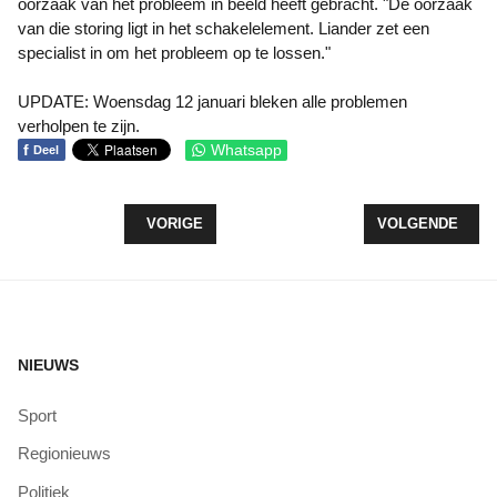
oorzaak van het probleem in beeld heeft gebracht. "
De oorzaak
van die storing ligt in het schakelelement. Liander zet een
specialist in om het probleem op te lossen."
UPDATE: Woensdag 12 januari bleken alle problemen
verholpen te zijn.
f
Whatsapp
Deel
VORIG ARTIKEL: VANAF WOENSDAG BOOSTERPR
VOLGENDE ARTI
VORIGE
VOLGENDE
NIEUWS
Sport
Regionieuws
Politiek