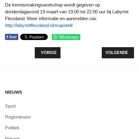
De kennismakingsworkshop wordt gegeven op
donderdagavond 19 maart van 19.00 tot 22.00 uur bij Labyrint
Flevoland. Meer informatie en aanmelden via:
http://labyrintflevoland.nl/mapstell/
f
Whatsapp
Deel
VORIG ARTIKEL: OPENING SLUIZENCOMPLEX ZE
VOLGENDE ARTI
VORIGE
VOLGENDE
NIEUWS
Sport
Regionieuws
Politiek
Nieuws