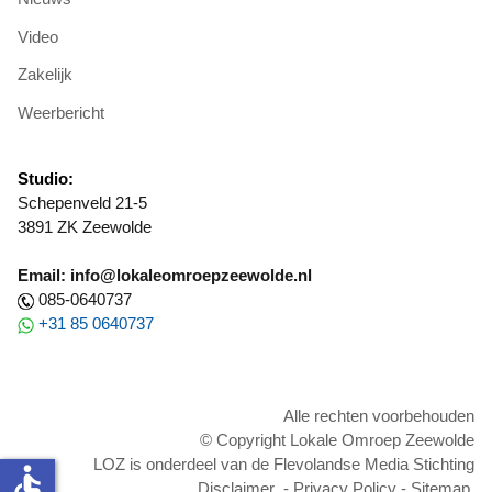
Video
Zakelijk
Weerbericht
Studio:
Schepenveld 21-5
3891 ZK Zeewolde
Email: info@lokaleomroepzeewolde.nl
085-0640737
+31 85 0640737
Alle rechten voorbehouden
© Copyright Lokale Omroep Zeewolde
LOZ is onderdeel van de Flevolandse Media Stichting
accessible
Disclaimer
-
Privacy Policy
-
Sitemap