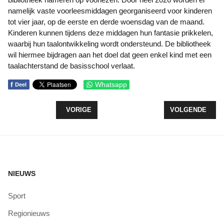
namelijk vaste voorleesmiddagen georganiseerd voor kinderen
tot vier jaar, op de eerste en derde woensdag van de maand.
Kinderen kunnen tijdens deze middagen hun fantasie prikkelen,
waarbij hun taalontwikkeling wordt ondersteund. De bibliotheek
wil hiermee bijdragen aan het doel dat geen enkel kind met een
taalachterstand de basisschool verlaat.
f
Whatsapp
Deel
VORIG ARTIKEL: OORKONDE VOOR WILCO VAN L
VOLGENDE ARTI
VORIGE
VOLGENDE
NIEUWS
Sport
Regionieuws