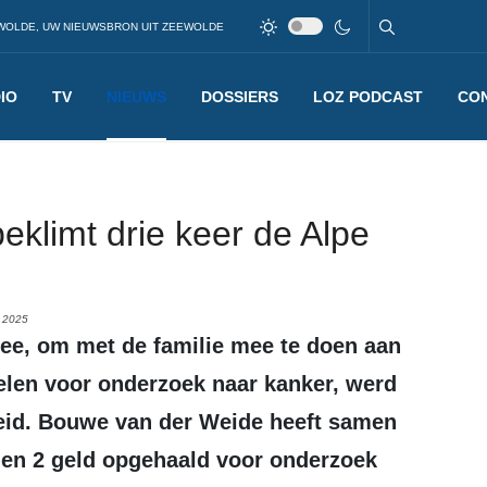
WOLDE, UW NIEUWSBRON UIT ZEEWOLDE
IO
TV
NIEUWS
DOSSIERS
LOZ PODCAST
CO
klimt drie keer de Alpe
 2025
elen voor onderzoek naar kanker, werd
heid. Bouwe van der Weide heeft samen
1 en 2 geld opgehaald voor onderzoek