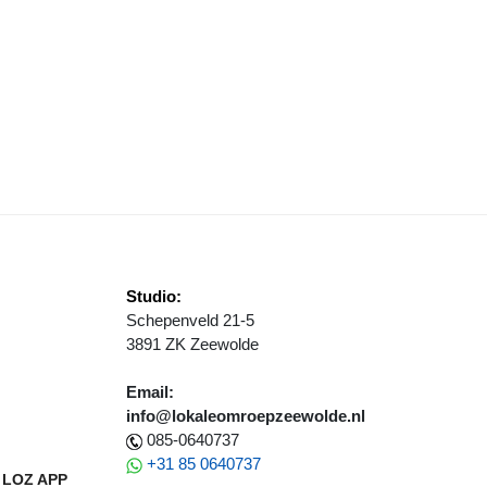
M 18 MILJOEN EURO VOOR DE 17E EDITIE VAN DE ALP D'HUZES IN 
Studio:
Schepenveld 21-5
3891 ZK Zeewolde
Email:
info@lokaleomroepzeewolde.nl
085-0640737
+31 85 0640737
LOZ APP