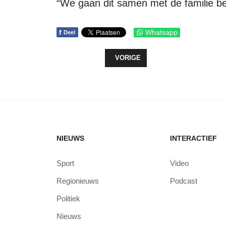
“We gaan dit samen met de familie be
f
Whatsapp
Deel
VORIG ARTIKEL: RECORDAANTAL 
VORIGE
NIEUWS
INTERACTIEF
Sport
Video
Regionieuws
Podcast
Politiek
Nieuws