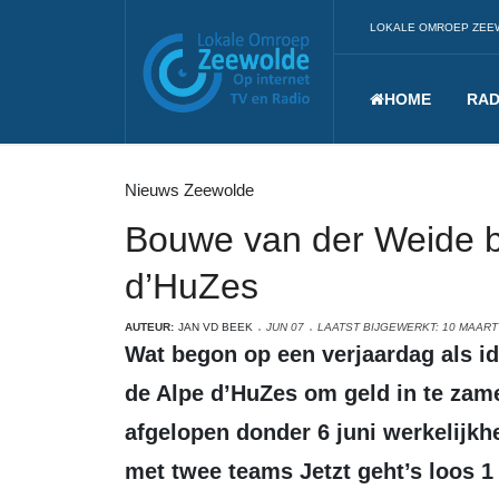
LOKALE OMROEP ZEE
HOME
RAD
Nieuws Zeewolde
Bouwe van der Weide be
d’HuZes
AUTEUR:
JAN VD BEEK
JUN 07
LAATST BIJGEWERKT: 10 MAART
Wat begon op een verjaardag als idee, om met de familie mee te doen aan
de Alpe d’HuZes om geld in te zam
afgelopen donder 6 juni werkelijk
met twee teams Jetzt geht’s loos 