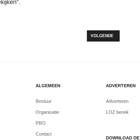
kijken”.
DEELNEMERS BIJ AVONDVIERDAAGSE
VOLGENDE ARTIKEL: RUI
VOLGENDE
ALGEMEEN
ADVERTEREN
Bestuur
Adverteren
Organisatie
LOZ bereik
PBO
Contact
DOWNLOAD DE 