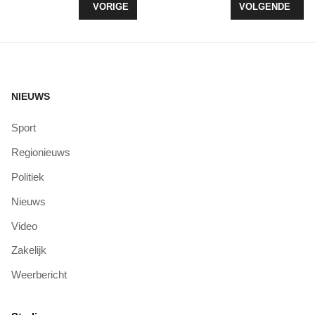
VORIG ARTIKEL: WETHOUDER BRON OPENT EERST
VOLGENDE ARTI
VORIGE
VOLGENDE
NIEUWS
Sport
Regionieuws
Politiek
Nieuws
Video
Zakelijk
Weerbericht