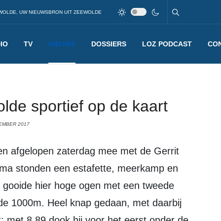
WOLDE, UW NIEUWSBRON UIT ZEEWOLDE
IO
TV
NIEUWS
DOSSIERS
LOZ PODCAST
CO
de sportief op de kaart
EMBER 2017
mma stonden een estafette, meerkamp en
s gooide hier hoge ogen met een tweede
de 1000m. Heel knap gedaan, met daarbij
; met 8.89 dook hij voor het eerst onder de