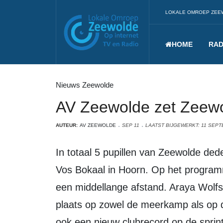
LOKALE OMROEP ZEE
HOME
RAD
Nieuws Zeewolde
AV Zeewolde zet Zeewol
AUTEUR:
AV ZEEWOLDE
SEP 11
LAATST BIJGEWERKT: 11 SEPT
In totaal 5 pupillen van Zeewolde deden afgelopen zaterdag mee met de Gerrit
Vos Bokaal in Hoorn. Op het progra
een middellange afstand. Araya Wolf
plaats op zowel de meerkamp als op 
ook een nieuw clubrecord op de sprint