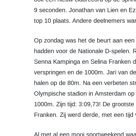
9 seconden. Jonathan van Lien en Ez
top 10 plaats. Andere deelnemers wa
Op zondag was het de beurt aan een viertal junioren die zich gekwalificeerd
hadden voor de Nationale D-spelen. R
Senna Kampinga en Selina Franken di
verspringen en de 1000m. Jari van der
halen op de 80m. Na een verbeten st
Olympische stadion in Amsterdam op
1000m. Zijn tijd: 3:09,73! De grootst
Franken. Zij werd derde, met een tijd
Al met al een mooi sportweekend waar Zeewolde zowel in Hoorn als op de