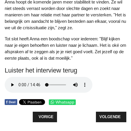
Anna hoopt de komende jaren meer stabiliteit te vinden. Ze wil
niet steeds verrast worden door slechte dagen en zoekt naar
manieren om haar relatie met haar partner te versterken. "Het is
belangrijk om aandacht te blijven besteden aan elkaar, vooral nu
we uit de crisissituatie zijn," zegt ze.
Tot slot heeft Anna een boodschap voor iedereen: "Blijf kijken
naar je eigen behoeften en luister naar je lichaam. Het is oké om
afspraken af te zeggen als je je niet goed voelt. Zet jezelf op de
eerste plaats, ook al is dat moeilijk."
Luister het interview terug
f
Whatsapp
Deel
VORIG ARTIKEL: ROB VAN DE KORT: "KANKER ZE
VOLGENDE ARTIK
VORIGE
VOLGENDE