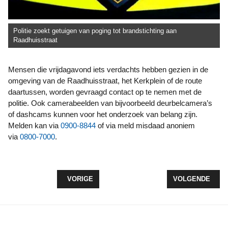
Politie zoekt getuigen van poging tot brandstichting aan
Raadhuisstraat
Mensen die vrijdagavond iets verdachts hebben gezien in de
omgeving van de Raadhuisstraat, het Kerkplein of de route
daartussen, worden gevraagd contact op te nemen met de
politie. Ook camerabeelden van bijvoorbeeld deurbelcamera’s
of dashcams kunnen voor het onderzoek van belang zijn.
Melden kan via
0900-8844
of via meld misdaad anoniem
via
0800-7000
.
VORIG ARTIKEL: BRANDWEER BLUST VOERTUIG 
VOLGENDE ARTI
VORIGE
VOLGENDE