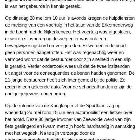
is van het gebeurde in kennis gesteld.
Op dinsdag 28 mei om 10 uur ’s avonds kregen de hulpdiensten
de melding van een voertuig in het talud van de Erkemederweg
in de bocht met de Nijkerkerweg. Het voertuig was afgesloten,
er waren slipsporen op de weg en er was ook een
bewegwijzeringsbord omver gereden. Er werden in de buurt
geen personen aangetroffen. Het was regenachtig weer en
vermoed wordt dat de bestuurder door zijn snelheid in een slip
is geraakt. Verder onderzoek wees uit dat de twee inzittenden
uit angst voor de consequenties de benen hadden genomen. De
21-jarige bestuurder heeft zich later gemeld bij de politie. Ze
reden in een geleende auto. Voor de schadeafhandeling zijn de
nodige gegevens opgenomen.
Op de rotonde van de Kringloop met de Sportlaan zag op
woensdag 29 mei rond 15 uur een automobilist een fietser over
het hoofd. Deze 36 jarige inwoner van Zeewolde werd van zijn
fiets geslingerd en kwam met zijn hoofd hardhandig in aanraking
met het wegdek. Na te zijn verzorgd door de
ambulancebroeders hoefde hij niet vervoerd te worden.