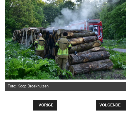
Foto: Koop Broekhuizen
VORIG ARTIKEL: AUTO TE WATER AAN DE KRUI
VOLGENDE ARTI
VORIGE
VOLGENDE