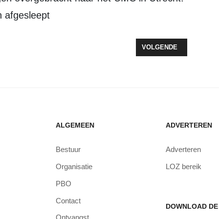
 afgesleept
PTER SCHRIKT ZEEWOLDE OP NA BEKOGELING AUTO’S MET GOLFBAL
VOLGENDE ARTIKEL: BO
VOLGENDE
ALGEMEEN
ADVERTEREN
Bestuur
Adverteren
Organisatie
LOZ bereik
PBO
Contact
DOWNLOAD DE 
Ontvangst