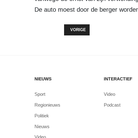
De auto moest door de berger worden
VORIG ARTIKEL: POLITIEHELIKO
VORIGE
NIEUWS
INTERACTIEF
Sport
Video
Regionieuws
Podcast
Politiek
Nieuws
Video