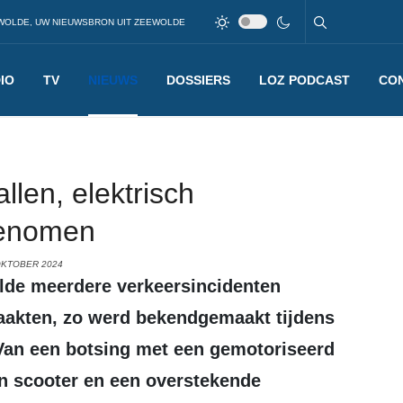
WOLDE, UW NIEUWSBRON UIT ZEEWOLDE
IO
TV
NIEUWS
DOSSIERS
LOZ PODCAST
CO
len, elektrisch
genomen
OKTOBER 2024
aakten, zo werd bekendgemaakt tijdens
 Van een botsing met een gemotoriseerd
en scooter en een overstekende