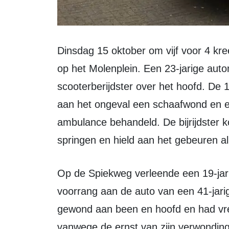
Dinsdag 15 oktober om vijf voor 4 kreeg de politie een melding van een ongeval
op het Molenplein. Een 23-jarige autom
scooterberijdster over het hoofd. De 
aan het ongeval een schaafwond en ee
ambulance behandeld. De bijrijdster k
springen en hield aan het gebeuren al
Op de Spiekweg verleende een 19-jarige Zeewoldenaar bij het oversteken geen
voorrang aan de auto van een 41-jari
gewond aan been en hoofd en had vrese
vanwege de ernst van zijn verwondin