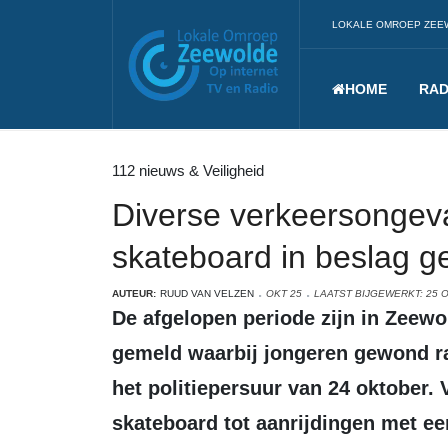
LOKALE OMROEP ZEE
HOME
RAD
112 nieuws & Veiligheid
Diverse verkeersongeval
skateboard in beslag 
AUTEUR:
RUUD VAN VELZEN
OKT 25
LAATST BIJGEWERKT: 25 
De afgelopen periode zijn in Zeewolde meerdere verkeersincidenten
gemeld waarbij jongeren gewond r
het politiepersuur van 24 oktober.
skateboard tot aanrijdingen met e