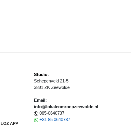
LEN
ERDERIJEN IN ZUIDLOB ZEEWOLDE DOELWIT VAN INBRAKEN
Studio:
Schepenveld 21-5
3891 ZK Zeewolde
Email:
info@lokaleomroepzeewolde.nl
085-0640737
+31 85 0640737
LOZ APP