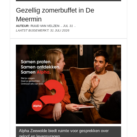
Gezellig zomerbuffet in De
Meermin
AUTEUR:
RUUD VAN VELZEN
JUL 31
LAATST BIJGEWERKT: 31 JULI 2026
Alpha Zeewolde biedt ruimte voor gesprekken over
geloof en levensvragen