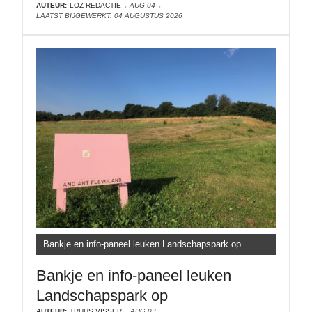
AUTEUR:
LOZ REDACTIE
AUG 04
LAATST BIJGEWERKT: 04 AUGUSTUS 2026
Bankje en info-paneel leuken Landschapspark op
Bankje en info-paneel leuken
Landschapspark op
AUTEUR:
TRUUS VISSER
AUG 03