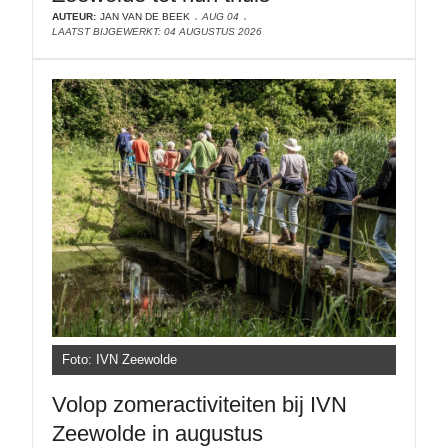
AUTEUR:
JAN VAN DE BEEK
AUG 04
LAATST BIJGEWERKT: 04 AUGUSTUS 2026
Foto: IVN Zeewolde
Volop zomeractiviteiten bij IVN
Zeewolde in augustus