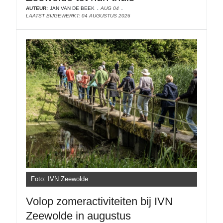
AUTEUR:
JAN VAN DE BEEK
AUG 04
LAATST BIJGEWERKT: 04 AUGUSTUS 2026
Foto: IVN Zeewolde
Volop zomeractiviteiten bij IVN
Zeewolde in augustus