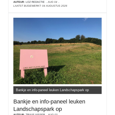
AUTEUR:
LOZ REDACTIE
AUG 04
LAATST BIJGEWERKT: 04 AUGUSTUS 2026
Bankje en info-paneel leuken Landschapspark op
Bankje en info-paneel leuken
Landschapspark op
AUTEUR:
TRUUS VISSER
AUG 03