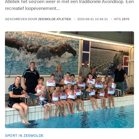
Atletiek het seizoen weer in met een traditionele Avondloop. Een
recreatief loopevenement
...
GESCHREVEN DOOR
ZEEWOLDE ATLETIEK
2020-08-31 10:46:31
HITS
2970
SPORT IN ZEEWOLDE