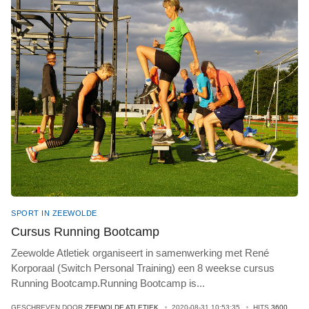
SPORT IN ZEEWOLDE
Cursus Running Bootcamp
Zeewolde Atletiek organiseert in samenwerking met René
Korporaal (Switch Personal Training) een 8 weekse cursus
Running Bootcamp.Running Bootcamp is
...
GESCHREVEN DOOR
ZEEWOLDE ATLETIEK
2020-08-31 10:53:35
HITS
3600