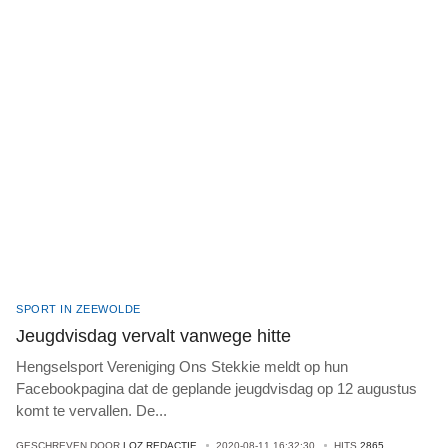
SPORT IN ZEEWOLDE
Jeugdvisdag vervalt vanwege hitte
Hengselsport Vereniging Ons Stekkie meldt op hun
Facebookpagina dat de geplande jeugdvisdag op 12 augustus
komt te vervallen. De
...
GESCHREVEN DOOR
LOZ REDACTIE
2020-08-11 16:32:30
HITS
2865