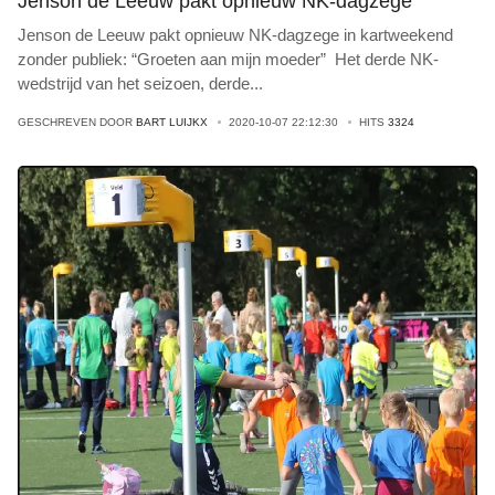
Jenson de Leeuw pakt opnieuw NK-dagzege
Jenson de Leeuw pakt opnieuw NK-dagzege in kartweekend
zonder publiek: “Groeten aan mijn moeder” Het derde NK-
wedstrijd van het seizoen, derde
...
GESCHREVEN DOOR
BART LUIJKX
2020-10-07 22:12:30
HITS
3324