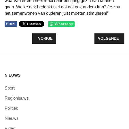
waarvan er één heel mooi naar een jong gezin had kunnen
gaan. Welke gek bedenkt niet dat dat ook anders kan? Je zou
het samenwonen van ouderen juist moeten stimuleren!”
f
Whatsapp
Deel
VORIG ARTIKEL: RAADSBESLUITEN TE GOEDER
VOLGENDE ARTI
VORIGE
VOLGENDE
NIEUWS
Sport
Regionieuws
Politiek
Nieuws
Video