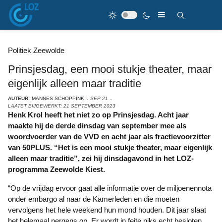
Politiek Zeewolde
Prinsjesdag, een mooi stukje theater, maar
eigenlijk alleen maar traditie
AUTEUR:
MANNES SCHOPPINK
SEP 21
LAATST BIJGEWERKT: 21 SEPTEMBER 2023
Henk Krol heeft het niet zo op Prinsjesdag. Acht jaar
maakte hij de derde dinsdag van september mee als
woordvoerder van de VVD en acht jaar als fractievoorzitter
van 50PLUS. “Het is een mooi stukje theater, maar eigenlijk
alleen maar traditie”, zei hij dinsdagavond in het LOZ-
programma Zeewolde Kiest.
“Op de vrijdag ervoor gaat alle informatie over de miljoenennota
onder embargo al naar de Kamerleden en die moeten
vervolgens het hele weekend hun mond houden. Dit jaar slaat
het helemaal nergens op. Er wordt in feite niks echt besloten,