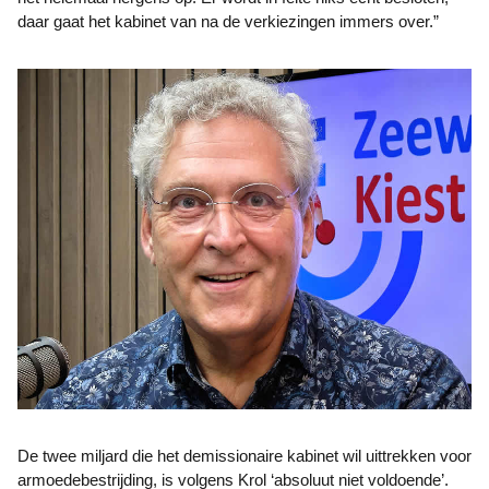
daar gaat het kabinet van na de verkiezingen immers over.”
De twee miljard die het demissionaire kabinet wil uittrekken voor
armoedebestrijding, is volgens Krol ‘absoluut niet voldoende’.