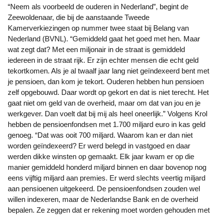
“Neem als voorbeeld de ouderen in Nederland”, begint de
Zeewoldenaar, die bij de aanstaande Tweede
Kamerverkiezingen op nummer twee staat bij Belang van
Nederland (BVNL). “Gemiddeld gaat het goed met hen. Maar
wat zegt dat? Met een miljonair in de straat is gemiddeld
iedereen in de straat rijk. Er zijn echter mensen die echt geld
tekortkomen. Als je al twaalf jaar lang niet geïndexeerd bent met
je pensioen, dan kom je tekort. Ouderen hebben hun pensioen
zelf opgebouwd. Daar wordt op gekort en dat is niet terecht. Het
gaat niet om geld van de overheid, maar om dat van jou en je
werkgever. Dan voelt dat bij mij als heel oneerlijk.” Volgens Krol
hebben de pensioenfondsen met 1.700 miljard euro in kas geld
genoeg. “Dat was ooit 700 miljard. Waarom kan er dan niet
worden geïndexeerd? Er werd belegd in vastgoed en daar
werden dikke winsten op gemaakt. Elk jaar kwam er op die
manier gemiddeld honderd miljard binnen en daar bovenop nog
eens vijftig miljard aan premies. Er werd slechts veertig miljard
aan pensioenen uitgekeerd. De pensioenfondsen zouden wel
willen indexeren, maar de Nederlandse Bank en de overheid
bepalen. Ze zeggen dat er rekening moet worden gehouden met