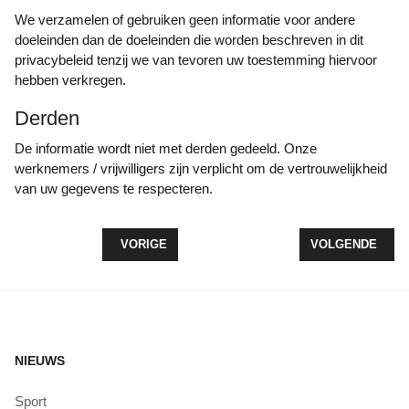
We verzamelen of gebruiken geen informatie voor andere
doeleinden dan de doeleinden die worden beschreven in dit
privacybeleid tenzij we van tevoren uw toestemming hiervoor
hebben verkregen.
Derden
De informatie wordt niet met derden gedeeld. Onze
werknemers / vrijwilligers zijn verplicht om de vertrouwelijkheid
van uw gegevens te respecteren.
VORIG ARTIKEL: UITZENDING GEMIST OP LOZ FM
VOLGENDE ARTI
VORIGE
VOLGENDE
NIEUWS
Sport