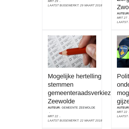
MRT 29
Zwol
LAATST BIJGEWERKT: 29 MAART 2018
AUTEUR
MRT 27
LAATST 
Mogelijke hertelling
Poli
stemmen
ond
gemeenteraadsverkiezing
moge
Zeewolde
gijz
AUTEUR:
GEMEENTE ZEEWOLDE
AUTEUR
MRT 22
MRT 22
LAATST 
LAATST BIJGEWERKT: 22 MAART 2018