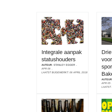
Integrale aanpak
Drie
statushouders
voo
AUTEUR:
STANLEY EGGER
spor
APR 06
Bak
LAATST BIJGEWERKT: 06 APRIL 2018
AUTEUR
APR 05
LAATST 