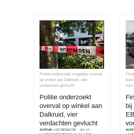
Politie onderzoekt mogelijke overval
Fina
op winkel aan Dalkruid, vier
busv
verdachten gevlucht
voor
Politie onderzoekt
Fi
overval op winkel aan
bi
Dalkruid, vier
EB
verdachten gevlucht
vo
AUTEUR:
LOZ REDACTIE
JUL 10
AUTE