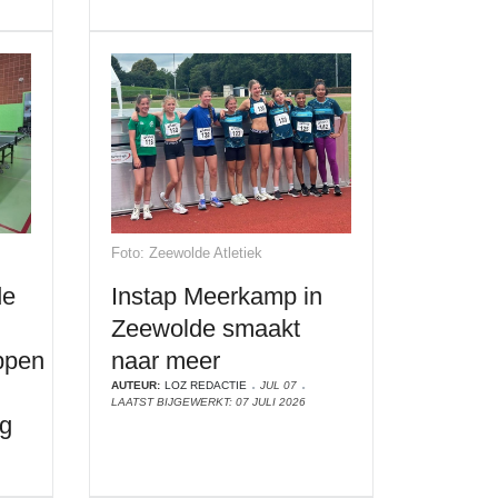
Foto: Zeewolde Atletiek
de
Instap Meerkamp in
Zeewolde smaakt
ppen
naar meer
AUTEUR:
LOZ REDACTIE
JUL 07
LAATST BIJGEWERKT: 07 JULI 2026
ng