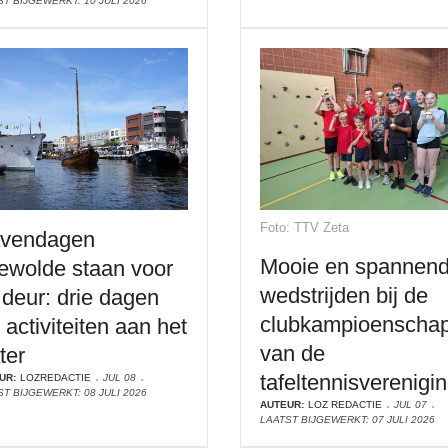
T BIJGEWERKT: 10 JULI 2026
Foto: TTV Zeta
vendagen
Mooie en spannen
ewolde staan voor
wedstrijden bij de
 deur: drie dagen
clubkampioenscha
 activiteiten aan het
van de
ter
tafeltennisverenigi
UR:
LOZREDACTIE
JUL 08
T BIJGEWERKT: 08 JULI 2026
AUTEUR:
LOZ REDACTIE
JUL 07
LAATST BIJGEWERKT: 07 JULI 2026