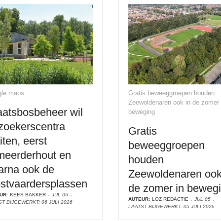
le maps
Gratis beweeggroepen houden
Zeewoldenaren ook in de zomer 
aatsbosbeheer wil
beweging
zoekerscentra
Gratis
iten, eerst
beweeggroepen
meerderhout en
houden
arna ook de
Zeewoldenaren ook
stvaardersplassen
de zomer in beweg
UR:
KEES BAKKER
JUL 05
AUTEUR:
LOZ REDACTIE
JUL 05
T BIJGEWERKT: 06 JULI 2026
LAATST BIJGEWERKT: 05 JULI 2026