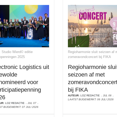
: Studio Wierd© editie
Regioharmonie sluit seizoen af 
openningen 2025
zomeravondconcert bij FIKA
ctronic Logistics uit
Regioharmonie slui
ewolde
seizoen af met
nomineerd voor
zomeravondconcer
rticipatiepenning
bij FIKA
26
AUTEUR:
LOZ REDACTIE
JUL 06
LAATST BIJGEWERKT: 06 JULI 2026
UR:
LOZ REDACTIE
JUL 07
T BIJGEWERKT: 07 JULI 2026