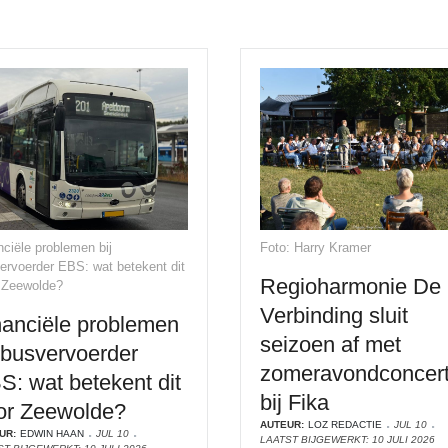
nciële problemen bij
Foto: Harry Kramer
ervoerder EBS: wat betekent dit
Regioharmonie De
 Zeewolde?
Verbinding sluit
nanciële problemen
seizoen af met
j busvervoerder
zomeravondconcer
S: wat betekent dit
bij Fika
or Zeewolde?
AUTEUR:
LOZ REDACTIE
JUL 10
UR:
EDWIN HAAN
JUL 10
LAATST BIJGEWERKT: 10 JULI 2026