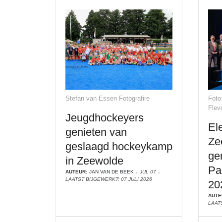
Stefan van Essen Fotografire
Foto
Flev
Jeugdhockeyers
Ele
genieten van
Ze
geslaagd hockeykamp
ge
in Zeewolde
Pa
AUTEUR:
JAN VAN DE BEEK
JUL 07
LAATST BIJGEWERKT: 07 JULI 2026
20
AUTE
LAATS