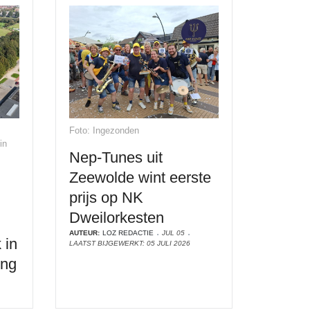
Foto: Ingezonden
in
Nep-Tunes uit
Zeewolde wint eerste
prijs op NK
Dweilorkesten
AUTEUR:
LOZ REDACTIE
JUL 05
 in
LAATST BIJGEWERKT: 05 JULI 2026
ing