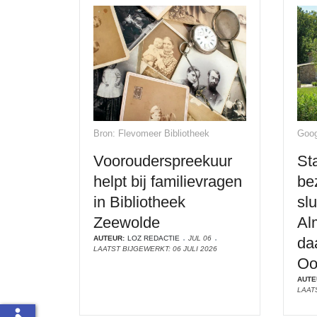
Bron: Flevomeer Bibliotheek
Goog
Voorouderspreekuur
St
helpt bij familievragen
be
in Bibliotheek
slu
Zeewolde
Al
AUTEUR:
LOZ REDACTIE
JUL 06
da
LAATST BIJGEWERKT: 06 JULI 2026
Oo
AUTE
LAATS