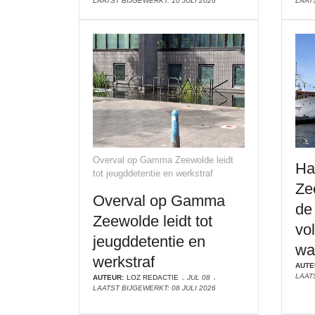
LAATST BIJGEWERKT: 10 JULI 2026
LAATS
Overval op Gamma Zeewolde leidt
Ha
tot jeugddetentie en werkstraf
Ze
Overval op Gamma
de
Zeewolde leidt tot
vol
jeugddetentie en
wa
werkstraf
AUTE
LAATS
AUTEUR:
LOZ REDACTIE
JUL 08
LAATST BIJGEWERKT: 08 JULI 2026