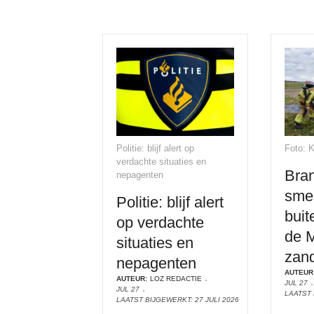
Politie: blijf alert op
Foto: 
verdachte situaties en
Bran
nepagenten
sme
Politie: blijf alert
buit
op verdachte
de 
situaties en
zan
nepagenten
AUTEUR
AUTEUR:
LOZ REDACTIE
JUL 27
JUL 27
LAATST 
LAATST BIJGEWERKT: 27 JULI 2026