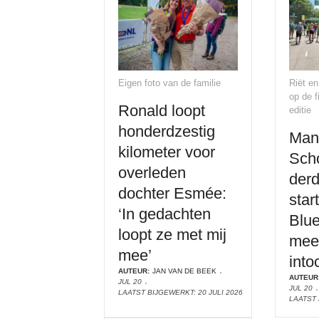
Eigen foto van de familie
Riët e
op de 
Ronald loopt
editie
honderdzestig
Man
kilometer voor
Sch
overleden
derd
dochter Esmée:
star
‘In gedachten
Blue
loopt ze met mij
mee 
mee’
into
AUTEUR:
JAN VAN DE BEEK
AUTEUR
JUL 20
JUL 20
LAATST BIJGEWERKT: 20 JULI 2026
LAATST 