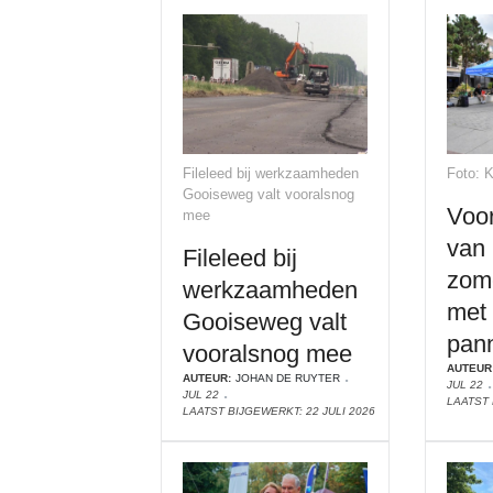
Fileleed bij werkzaamheden
Foto: 
Gooiseweg valt vooralsnog
Voor
mee
van
Fileleed bij
zom
werkzaamheden
met 
Gooiseweg valt
pann
vooralsnog mee
AUTEUR
AUTEUR:
JOHAN DE RUYTER
JUL 22
JUL 22
LAATST 
LAATST BIJGEWERKT: 22 JULI 2026